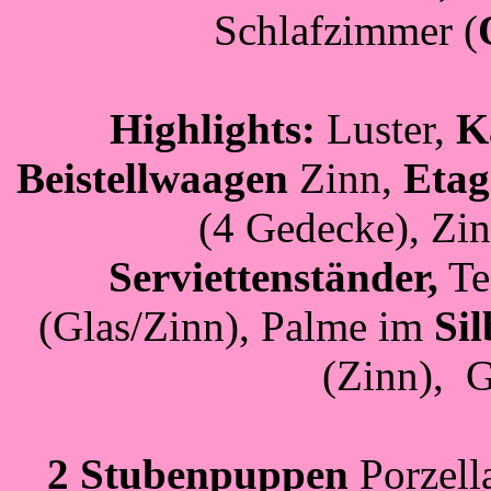
Schlafzimmer (
Highlights:
Luster,
K
Beistellwaagen
Zinn,
Etag
(4 Gedecke), Zin
Serviettenständer,
Tee
(Glas/Zinn), Palme im
Si
(Zinn),
G
2 Stubenpuppen
Porzell