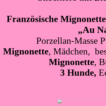
Französische Mignonette
„Au Na
Porzellan-Masse 
Mignonette
, Mädchen,
be
Mignonette
, B
3 Hunde,
E