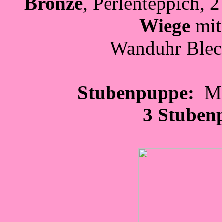
Bronze
, Perlenteppich,
Wiege
mit
Wanduhr Blec
Stubenpuppe:
Ma
3 Stuben