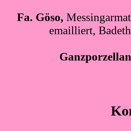
Fa. Göso,
Messingarmat
emailliert, Bade
Ganzporzella
Kon